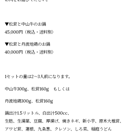
▼松茸と中山牛のお鍋
45,000円（税込・送料別）
▼松茸と丹波地鶏のお鍋
40,000円（税込・送料別）
1セットの量は2〜3人前になります。
中山牛300g、松茸160g もしくは
丹波地鶏300g、松茸160g
鍋出汁1.5リットル、白出汁500cc、
生麩、生湯葉、豆腐、厚揚げ、焼きネギ、新小芋、原木大椎茸、
アワビ茸、蓮根、九条葱、クレソン、しろ菜、稲庭うどん